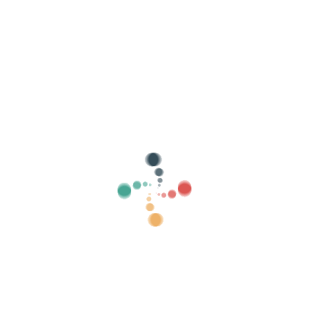
+3
Başlangıç ​​tarihi
Başlangıç ​​saati
24 saat formatında zam
gg-aa-yyyy biçiminde tarih
daha fazla tarih ekle
Añ
Başlık:
Fiyat
Biletlerin adı, örneğin: Genel giriş, ücretsiz giriş,
eri
Los asistente
2 içecek, hediye vb.
pagarán
IVA
incluido.
El organizador
recibirá
IVA
incluido.
daha fazla giriş 
Bu seçenek sizlerin bilet satış sitenizi koyabilmeniz ve etkinl
fazla yaygınlaştırma yapabilmemiz için kullanılmaktadır.
Biletleri almak için url adresini girin: